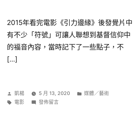
2015年看完電影《引力邊緣》後發覺片中
有不少「符號」可讓人聯想到基督信仰中
的福音內容，當時記下了一些點子，不
[…]
作
分
凱楊
5 月 13, 2020
媒體／藝術
者:
標
在
類:
電影
發佈留言
籤:
〈《引
力
邊
緣》