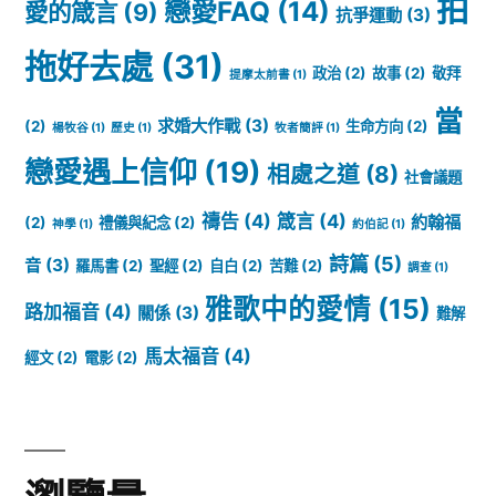
拍
戀愛FAQ
(14)
愛的箴言
(9)
抗爭運動
(3)
拖好去處
(31)
政治
(2)
故事
(2)
敬拜
提摩太前書
(1)
當
求婚大作戰
(3)
(2)
生命方向
(2)
楊牧谷
(1)
歷史
(1)
牧者簡評
(1)
戀愛遇上信仰
(19)
相處之道
(8)
社會議題
禱告
(4)
箴言
(4)
約翰福
(2)
禮儀與紀念
(2)
神學
(1)
約伯記
(1)
詩篇
(5)
音
(3)
羅馬書
(2)
聖經
(2)
自白
(2)
苦難
(2)
調查
(1)
雅歌中的愛情
(15)
路加福音
(4)
關係
(3)
難解
馬太福音
(4)
經文
(2)
電影
(2)