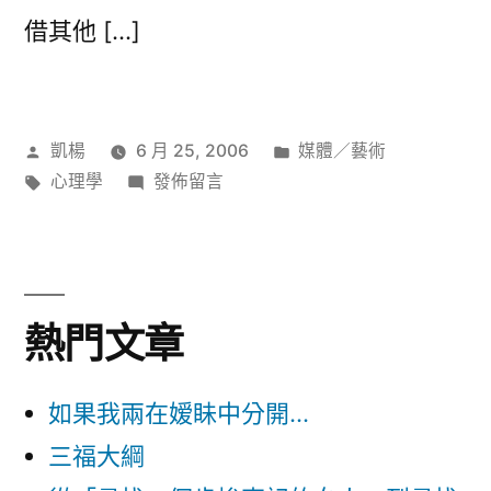
真
借其他 […]
實
的
愛〉
作
分
凱楊
6 月 25, 2006
媒體／藝術
者:
標
在
類:
心理學
發佈留言
籤:
〈異
度
空
間〉
熱門文章
如果我兩在嫒眛中分開...
三福大綱