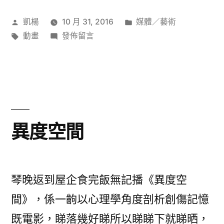
作
分
凱楊
10 月 31, 2016
媒體／藝術
者:
標
在
類:
動畫
發佈留言
籤:
〈從
《魔
法
少
女
小
異度空間
圓》
反
思
耶
琴晚返到屋企食完飯無記播《異度空
穌
間》，係一齣以心理學角度剖析創傷記憶
基
既電影，睇落幾好睇所以睇睇下就睇晒，
督