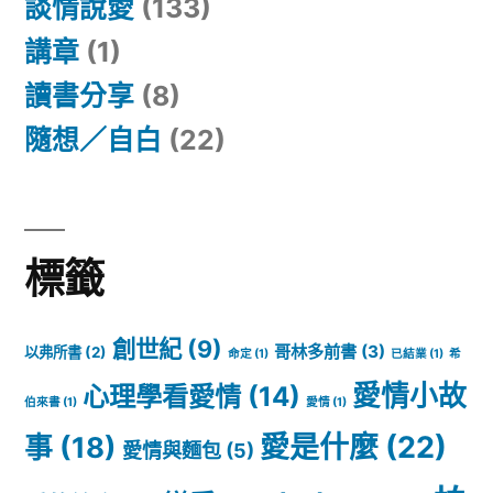
談情說愛
(133)
講章
(1)
讀書分享
(8)
隨想／自白
(22)
標籤
創世紀
(9)
哥林多前書
(3)
以弗所書
(2)
命定
(1)
已結業
(1)
希
愛情小故
心理學看愛情
(14)
伯來書
(1)
愛情
(1)
愛是什麼
(22)
事
(18)
愛情與麵包
(5)