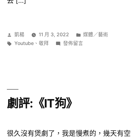
去 […]
作
分
凱楊
11 月 3, 2022
媒體／藝術
者:
標
在
類:
Youtube
、
敬拜
發佈留言
籤:
〈基
督
教
個
人
敬
劇評:《IT狗》
拜
資
源
分
很久沒有煲劇了，我是慢煮的，幾天有空
享〉