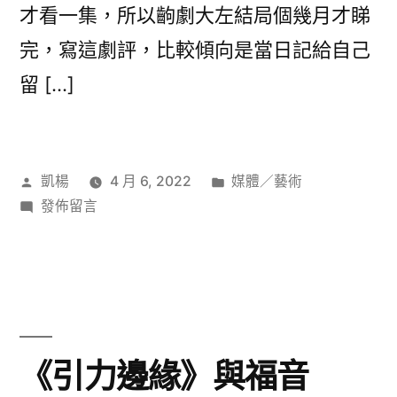
才看一集，所以齣劇大左結局個幾月才睇
完，寫這劇評，比較傾向是當日記給自己
留 […]
作
分
凱楊
4 月 6, 2022
媒體／藝術
者:
在
類:
發佈留言
〈劇
評:
《IT
狗》〉
《引力邊緣》與福音