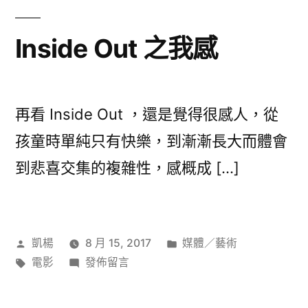
與
福
Inside Out 之我感
音〉
再看 Inside Out ，還是覺得很感人，從
孩童時單純只有快樂，到漸漸長大而體會
到悲喜交集的複雜性，感概成 […]
作
分
凱楊
8 月 15, 2017
媒體／藝術
者:
標
在
類:
電影
發佈留言
籤:
〈Inside
Out