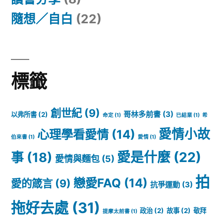
隨想／自白
(22)
標籤
創世紀
(9)
哥林多前書
(3)
以弗所書
(2)
命定
(1)
已結業
(1)
希
愛情小故
心理學看愛情
(14)
伯來書
(1)
愛情
(1)
愛是什麼
(22)
事
(18)
愛情與麵包
(5)
拍
戀愛FAQ
(14)
愛的箴言
(9)
抗爭運動
(3)
拖好去處
(31)
政治
(2)
故事
(2)
敬拜
提摩太前書
(1)