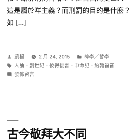
這是屬於咩主義？而刑罰的目的是什麼？
如 […]
作
分
凱楊
2 月 24, 2015
神學／哲學
者:
標
類:
人論
、
創世紀
、
彼得後書
、
申命記
、
約翰福音
籤:
在
發佈留言
〈上
帝
的
刑
罰
是
古今敬拜大不同
否