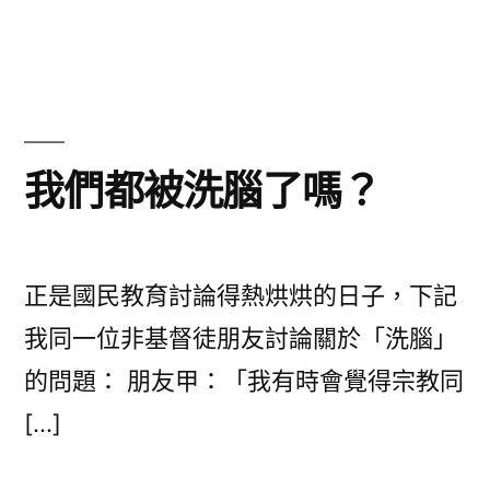
〈從
加
爾
文
神
學
我們都被洗腦了嗎？
與
成
功
神
正是國民教育討論得熱烘烘的日子，下記
學
我同一位非基督徒朋友討論關於「洗腦」
反
的問題： 朋友甲：「我有時會覺得宗教同
思
工
[…]
作
的