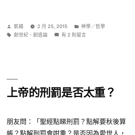
作
分
凱楊
2 月 25, 2015
神學／哲學
者:
標
在
類:
創世紀
、
創造論
有 2 則留言
籤:
〈人
日?
神
日?〉
中
上帝的刑罰是否太重？
朋友問：「聖經點睇刑罰？點解要秋後算
帳？點解刑罰會咁重？是否因為愛世人，