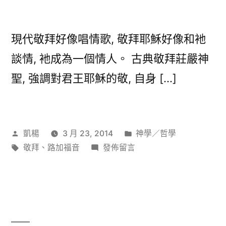
太
重？〉
現代敬拜好像唱情歌, 敬拜耶穌好像和衪
談情, 衪成為一個情人。 古典敬拜莊嚴神
聖, 強調對君王耶穌的敬, 自身 […]
作
分
凱楊
3 月 23, 2014
神學／哲學
者:
標
在
類:
敬拜
、
路加福音
發佈留言
籤:
〈古
今
敬
拜
大