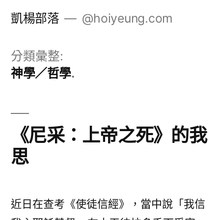
跳
凱楊部落
@hoiyeung.com
至
主
分類彙整:
要
神學／哲學
內
容
《尼采：上帝之死》的我
思
近日在查考《使徒信經》，當中說「我信