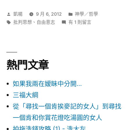
意
義〉
作
分
凱楊
9 月 6, 2012
神學／哲學
者:
標
在
類:
批判思想
、
自由意志
有 1 則留言
籤:
〈我
們
都
被
熱門文章
洗
腦
了
如果我兩在嫒眛中分開...
嗎？〉
三福大綱
中
從「尋找一個肯挨麥記的女人」到尋找
一個肯和你賞花燈吃湯圓的女人
拍拖洗錢攻略 (1) - 洗大左