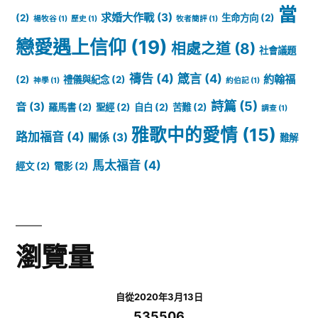
當
求婚大作戰
(3)
(2)
生命方向
(2)
楊牧谷
(1)
歷史
(1)
牧者簡評
(1)
戀愛遇上信仰
(19)
相處之道
(8)
社會議題
禱告
(4)
箴言
(4)
約翰福
(2)
禮儀與紀念
(2)
神學
(1)
約伯記
(1)
詩篇
(5)
音
(3)
羅馬書
(2)
聖經
(2)
自白
(2)
苦難
(2)
調查
(1)
雅歌中的愛情
(15)
路加福音
(4)
關係
(3)
難解
馬太福音
(4)
經文
(2)
電影
(2)
瀏覽量
自從2020年3月13日
535506