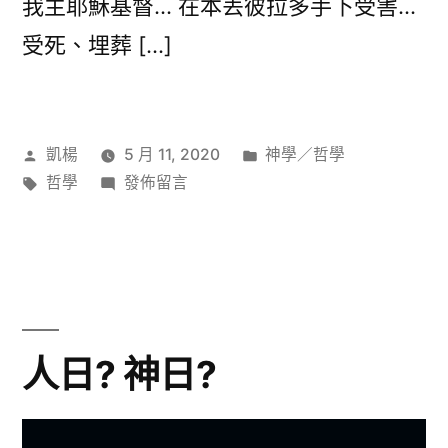
我主耶穌基督… 在本丟彼拉多手下受害…
受死、埋葬 […]
作
分
凱楊
5 月 11, 2020
神學／哲學
者:
標
在
類:
哲學
發佈留言
籤:
〈《尼
采：
上
帝
之
死》
人日? 神日?
的
我
思〉