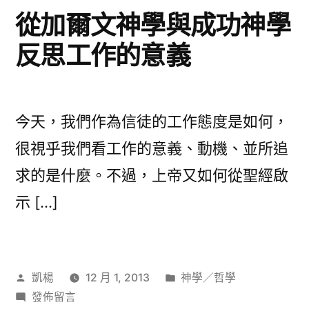
不
從加爾文神學與成功神學
同〉
反思工作的意義
今天，我們作為信徒的工作態度是如何，
很視乎我們看工作的意義、動機、並所追
求的是什麼。不過，上帝又如何從聖經啟
示 […]
作
分
凱楊
12 月 1, 2013
神學／哲學
者:
在
類:
發佈留言