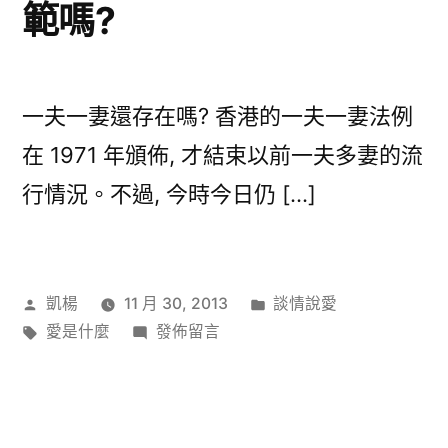
範嗎?
一夫一妻還存在嗎? 香港的一夫一妻法例
在 1971 年頒佈, 才結束以前一夫多妻的流
行情況。不過, 今時今日仍 […]
作
分
凱楊
11 月 30, 2013
談情說愛
者:
標
在
類:
愛是什麼
發佈留言
籤:
〈一
夫
一
妻