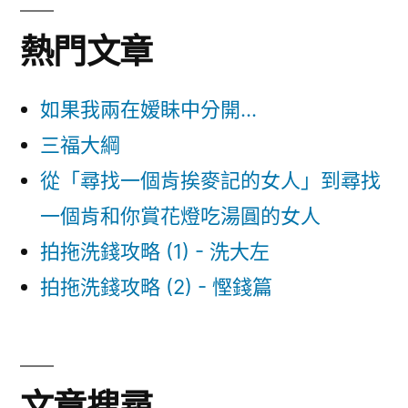
章
中
導
熱門文章
覽
如果我兩在嫒眛中分開...
三福大綱
從「尋找一個肯挨麥記的女人」到尋找
一個肯和你賞花燈吃湯圓的女人
拍拖洗錢攻略 (1) - 洗大左
拍拖洗錢攻略 (2) - 慳錢篇
文章搜尋