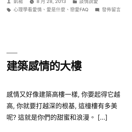
作
分
凱楊
8 月 28, 2013
談情說愛
者:
標
類:
在
心理學看愛情
、
愛是什麼
、
戀愛FAQ
發佈留言
籤:
〈時
間
也
使
人
忘
建築感情的大樓
記
愛
情？〉
感情又好像建築高樓一樣, 你要起得它越
高, 你就要打越深的根基, 這橦樓有多美
呢? 這就是你們的甜蜜和浪漫。 […]