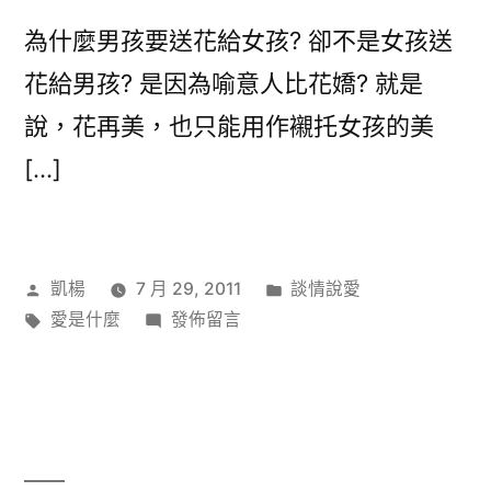
為什麼男孩要送花給女孩? 卻不是女孩送
花給男孩? 是因為喻意人比花嬌? 就是
說，花再美，也只能用作襯托女孩的美
[…]
作
分
凱楊
7 月 29, 2011
談情說愛
者:
標
在
類:
愛是什麼
發佈留言
籤:
〈花
語〉