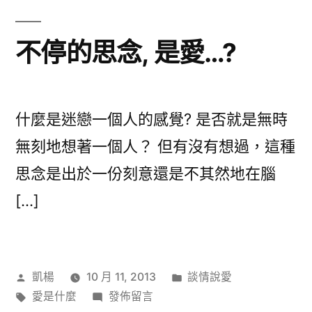
是
過
不停的思念, 是愛…?
時
守
舊
的
什麼是迷戀一個人的感覺? 是否就是無時
規
無刻地想著一個人？ 但有沒有想過，這種
範
思念是出於一份刻意還是不其然地在腦
嗎?〉
[…]
作
分
凱楊
10 月 11, 2013
談情說愛
者:
標
在
類:
愛是什麼
發佈留言