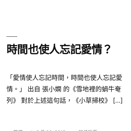
籤:
〈不
停
的
思
念,
是
時間也使人忘記愛情？
愛…?〉
「愛情使人忘記時間，時間也使人忘記愛
情。」 出自 張小嫻 的《雪地裡的蝸牛奄
列》 對於上述這句話，《小草掃校》 […]