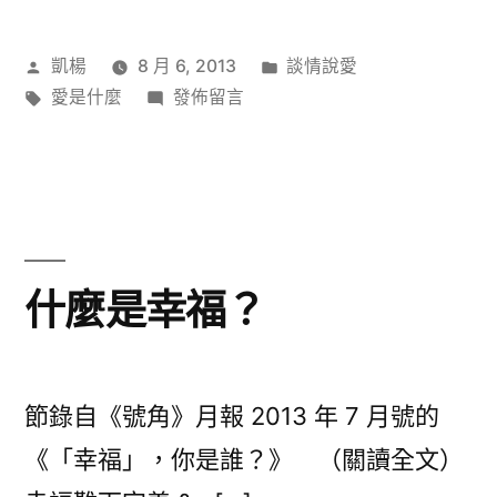
作
分
凱楊
8 月 6, 2013
談情說愛
者:
標
在
類:
愛是什麼
發佈留言
籤:
〈建
築
感
情
的
大
什麼是幸福？
樓〉
節錄自《號角》月報 2013 年 7 月號的
《「幸福」，你是誰？》 （關讀全文）