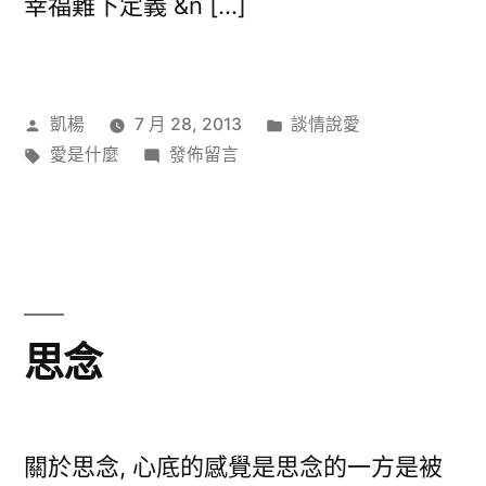
幸福難下定義 &n […]
作
分
凱楊
7 月 28, 2013
談情說愛
者:
標
在
類:
愛是什麼
發佈留言
籤:
〈什
麼
是
幸
福？〉
思念
關於思念, 心底的感覺是思念的一方是被