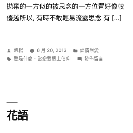
拋棄的一方似的被思念的一方位置好像較
優越所以, 有時不敢輕易流露思念 有 […]
作
分
凱楊
6 月 20, 2013
談情說愛
者:
標
類:
在
愛是什麼
、
當戀愛遇上信仰
發佈留言
籤:
〈思
念〉
花語