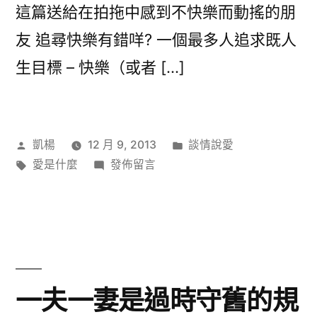
這篇送給在拍拖中感到不快樂而動搖的朋
友 追尋快樂有錯咩? 一個最多人追求既人
生目標 – 快樂（或者 […]
作
分
凱楊
12 月 9, 2013
談情說愛
者:
標
在
類:
愛是什麼
發佈留言
籤:
〈愉
快
拍
拖
學〉
一夫一妻是過時守舊的規