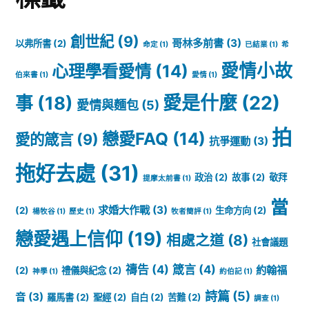
創世紀
(9)
哥林多前書
(3)
以弗所書
(2)
命定
(1)
已結業
(1)
希
愛情小故
心理學看愛情
(14)
伯來書
(1)
愛情
(1)
愛是什麼
(22)
事
(18)
愛情與麵包
(5)
拍
戀愛FAQ
(14)
愛的箴言
(9)
抗爭運動
(3)
拖好去處
(31)
政治
(2)
故事
(2)
敬拜
提摩太前書
(1)
當
求婚大作戰
(3)
(2)
生命方向
(2)
楊牧谷
(1)
歷史
(1)
牧者簡評
(1)
戀愛遇上信仰
(19)
相處之道
(8)
社會議題
禱告
(4)
箴言
(4)
約翰福
(2)
禮儀與紀念
(2)
神學
(1)
約伯記
(1)
詩篇
(5)
音
(3)
羅馬書
(2)
聖經
(2)
自白
(2)
苦難
(2)
調查
(1)