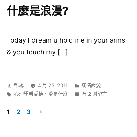
什麼是浪漫?
Today I dream u hold me in your arms
& you touch my […]
作
分
凱楊
4 月 25, 2011
談情說愛
者:
標
類:
在
心理學看愛情
、
愛是什麼
有 2 則留言
籤:
〈什
麼
1
2
3
是
文
浪
漫?〉