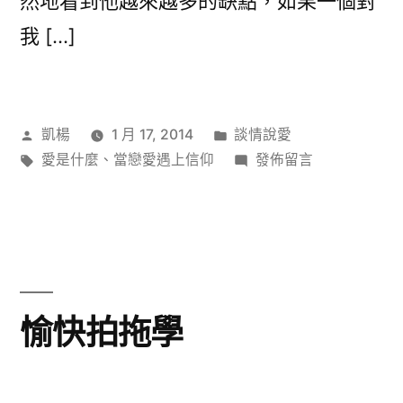
然地看到他越來越多的缺點，如果一個對
我 […]
作
分
凱楊
1 月 17, 2014
談情說愛
者:
標
類:
在
愛是什麼
、
當戀愛遇上信仰
發佈留言
籤:
〈有
客
觀
的
愛
存
愉快拍拖學
在
嗎？〉