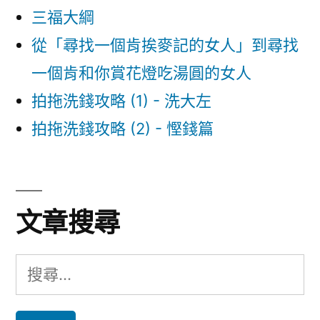
三福大綱
新
–
從「尋找一個肯挨麥記的女人」到尋找
讀
一個肯和你賞花燈吃湯圓的女人
後
筆
拍拖洗錢攻略 (1) - 洗大左
記〉
拍拖洗錢攻略 (2) - 慳錢篇
文章搜尋
搜
尋