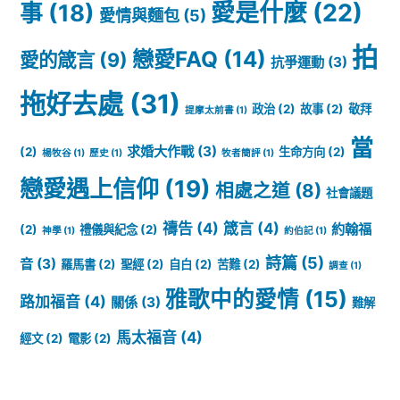
愛是什麼
(22)
事
(18)
愛情與麵包
(5)
拍
戀愛FAQ
(14)
愛的箴言
(9)
抗爭運動
(3)
拖好去處
(31)
政治
(2)
故事
(2)
敬拜
提摩太前書
(1)
當
求婚大作戰
(3)
(2)
生命方向
(2)
楊牧谷
(1)
歷史
(1)
牧者簡評
(1)
戀愛遇上信仰
(19)
相處之道
(8)
社會議題
禱告
(4)
箴言
(4)
約翰福
(2)
禮儀與紀念
(2)
神學
(1)
約伯記
(1)
詩篇
(5)
音
(3)
羅馬書
(2)
聖經
(2)
自白
(2)
苦難
(2)
調查
(1)
雅歌中的愛情
(15)
路加福音
(4)
關係
(3)
難解
馬太福音
(4)
經文
(2)
電影
(2)