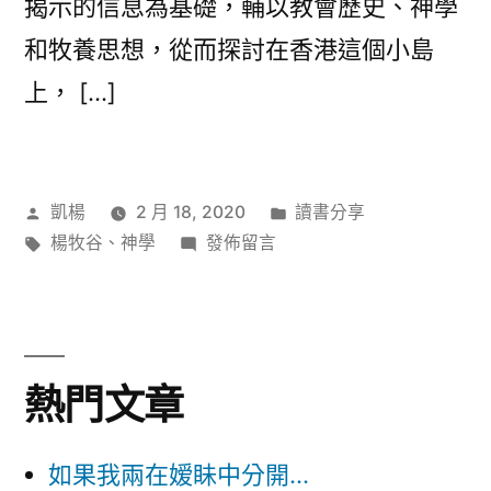
揭示的信息為基礎，輔以教會歷史、神學
和牧養思想，從而探討在香港這個小島
上， […]
作
分
凱楊
2 月 18, 2020
讀書分享
者:
標
在
類:
楊牧谷
、
神學
發佈留言
籤:
〈復
和
神
學
熱門文章
與
教
會
如果我兩在嫒眛中分開...
更