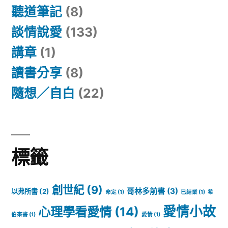
聽道筆記
(8)
談情說愛
(133)
講章
(1)
讀書分享
(8)
隨想／自白
(22)
標籤
創世紀
(9)
哥林多前書
(3)
以弗所書
(2)
命定
(1)
已結業
(1)
希
愛情小故
心理學看愛情
(14)
伯來書
(1)
愛情
(1)