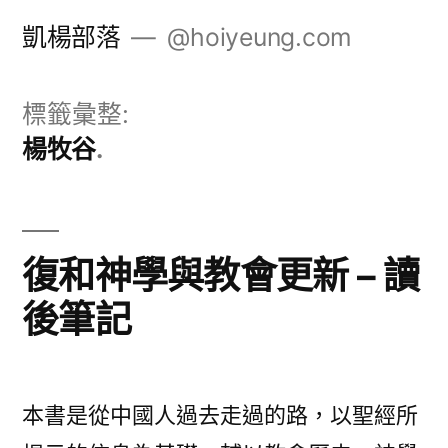
跳
凱楊部落
@hoiyeung.com
至
主
標籤彙整:
要
楊牧谷
內
容
復和神學與教會更新 – 讀
後筆記
本書是從中國人過去走過的路，以聖經所