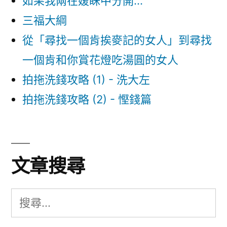
如果我兩在嫒眛中分開...
救
三福大綱
恩
中
從「尋找一個肯挨麥記的女人」到尋找
10
一個肯和你賞花燈吃湯圓的女人
大
恩
拍拖洗錢攻略 (1) - 洗大左
典〉
拍拖洗錢攻略 (2) - 慳錢篇
文章搜尋
搜
尋