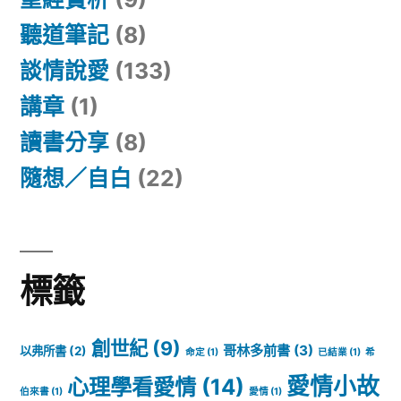
聽道筆記
(8)
談情說愛
(133)
講章
(1)
讀書分享
(8)
隨想／自白
(22)
標籤
創世紀
(9)
哥林多前書
(3)
以弗所書
(2)
命定
(1)
已結業
(1)
希
愛情小故
心理學看愛情
(14)
伯來書
(1)
愛情
(1)