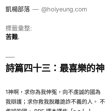
跳
凱楊部落
@hoiyeung.com
至
主
標籤彙整:
要
苦難
內
容
詩篇四十三：最喜樂的神
1神啊，求你為我伸冤，向不虔誠的國為
我辯護；求你救我脫離詭詐不義的人。 不