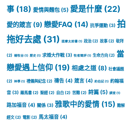
愛是什麼
(22)
事
(18)
愛情與麵包
(5)
拍
戀愛FAQ
(14)
愛的箴言
(9)
抗爭運動
(3)
拖好去處
(31)
政治
(2)
故事
(2)
敬拜
提摩太前書
(1)
當
求婚大作戰
(3)
(2)
生命方向
(2)
楊牧谷
(1)
歷史
(1)
牧者簡評
(1)
戀愛遇上信仰
(19)
相處之道
(8)
社會議題
禱告
(4)
箴言
(4)
約翰福
(2)
禮儀與紀念
(2)
神學
(1)
約伯記
(1)
詩篇
(5)
音
(3)
羅馬書
(2)
聖經
(2)
自白
(2)
苦難
(2)
調查
(1)
雅歌中的愛情
(15)
路加福音
(4)
關係
(3)
難解
馬太福音
(4)
經文
(2)
電影
(2)