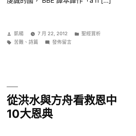
虔誠的國， BBE 譯本譯作「a n […]
作
分
凱楊
7 月 22, 2012
聖經賞析
者:
標
在
類:
苦難
、
詩篇
發佈留言
籤:
〈詩
篇
四
十
三：
最
從洪水與方舟看救恩中
喜
10大恩典
樂
的
神〉