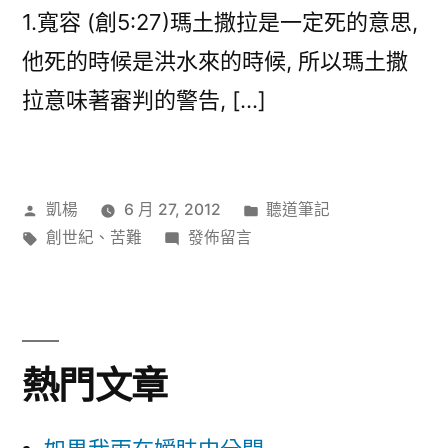
1.寬容 (創5:27)瑪土撒拉是一定死的意思,
他死的時候是洪水來的時候, 所以瑪土撒
拉意味著審判的警告, […]
作
分
凱楊
6 月 27, 2012
聽道筆記
者:
標
在
類:
創世紀
、
苦難
發佈留言
籤:
〈從
洪
水
與
熱門文章
方
舟
看