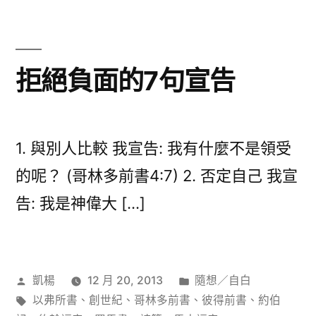
的
生
命
—
拒絕負面的7句宣告
結
果
子
的
1. 與別人比較 我宣告: 我有什麼不是領受
生
的呢？ (哥林多前書4:7) 2. 否定自己 我宣
命〉
告: 我是神偉大 […]
作
分
凱楊
12 月 20, 2013
隨想／自白
者:
標
類:
以弗所書
、
創世紀
、
哥林多前書
、
彼得前書
、
約伯