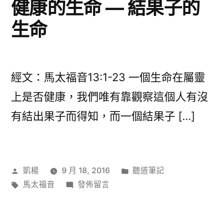
健康的生命 — 結果子的
覺？〉
生命
經文：馬太福音13:1-23 一個生命在屬靈
上是否健康，我們唯有靠觀察這個人有沒
有結出果子而得知，而一個結果子 […]
作
分
凱楊
9 月 18, 2016
聽道筆記
者:
標
在
類:
馬太福音
發佈留言
籤:
〈健
康