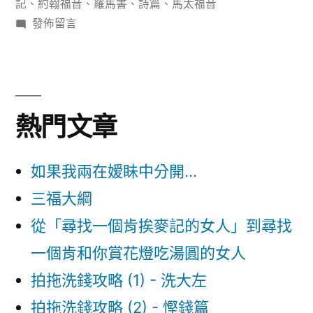
籤:
記
、
約翰福音
、
羅馬書
、
詩篇
、
馬太福音
在
發佈留言
〈拒
絕
負
面
熱門文章
的
7
句
如果我兩在嫒眛中分開...
宣
三福大綱
告〉
從「尋找一個肯挨麥記的女人」到尋找
一個肯和你賞花燈吃湯圓的女人
拍拖洗錢攻略 (1) - 洗大左
拍拖洗錢攻略 (2) - 慳錢篇