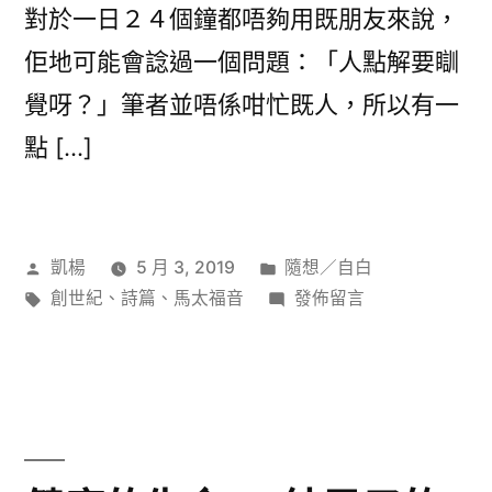
對於一日２４個鐘都唔夠用既朋友來說，
佢地可能會諗過一個問題：「人點解要瞓
覺呀？」筆者並唔係咁忙既人，所以有一
點 […]
作
分
凱楊
5 月 3, 2019
隨想／自白
者:
標
類:
在
創世紀
、
詩篇
、
馬太福音
發佈留言
籤:
〈點
解
我
哋
會
瞓