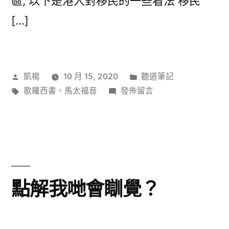
區, 以下是港人對移民的一些看法 移民
[…]
作
分
凱楊
10 月 15, 2020
聽道筆記
者:
標
在
類:
歌羅西書
、
馬太福音
發佈留言
籤:
〈移
民
計
劃〉
點解我哋會瞓覺？