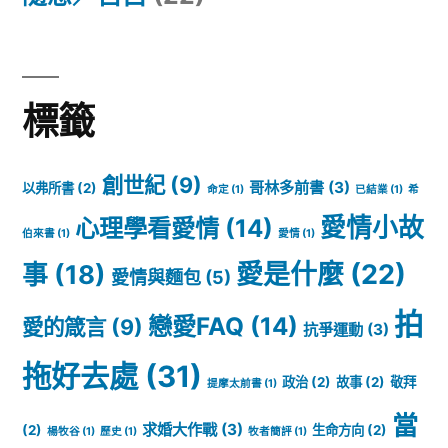
標籤
創世紀
(9)
哥林多前書
(3)
以弗所書
(2)
命定
(1)
已結業
(1)
希
愛情小故
心理學看愛情
(14)
伯來書
(1)
愛情
(1)
愛是什麼
(22)
事
(18)
愛情與麵包
(5)
拍
戀愛FAQ
(14)
愛的箴言
(9)
抗爭運動
(3)
拖好去處
(31)
政治
(2)
故事
(2)
敬拜
提摩太前書
(1)
當
求婚大作戰
(3)
(2)
生命方向
(2)
楊牧谷
(1)
歷史
(1)
牧者簡評
(1)