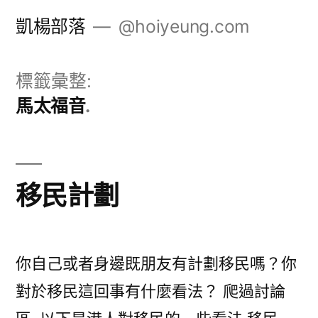
跳
凱楊部落
@hoiyeung.com
至
主
標籤彙整:
要
馬太福音
內
容
移民計劃
你自己或者身邊既朋友有計劃移民嗎？你
對於移民這回事有什麼看法？ 爬過討論