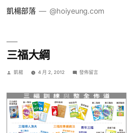
跳
凱楊部落
@hoiyeung.com
至
主
要
內
三福大綱
容
作
在
凱楊
4 月 2, 2012
發佈留言
者:
〈三
福
大
綱〉