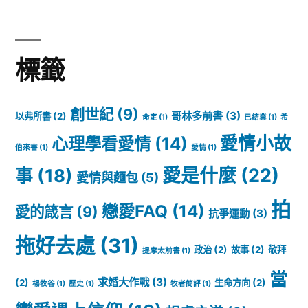
標籤
創世紀
(9)
哥林多前書
(3)
以弗所書
(2)
命定
(1)
已結業
(1)
希
愛情小故
心理學看愛情
(14)
伯來書
(1)
愛情
(1)
愛是什麼
(22)
事
(18)
愛情與麵包
(5)
拍
戀愛FAQ
(14)
愛的箴言
(9)
抗爭運動
(3)
拖好去處
(31)
政治
(2)
故事
(2)
敬拜
提摩太前書
(1)
當
求婚大作戰
(3)
(2)
生命方向
(2)
楊牧谷
(1)
歷史
(1)
牧者簡評
(1)