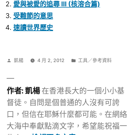
愛與被愛的追尋 III (核溶合篇)
受難節的意思
速讀世界歷史
作
分
凱楊
4 月 2, 2012
工具／參考資料
者:
類:
作者: 凱楊
在香港長大的一個小小基
督徒。自問是個普通的人沒有可誇
口，但信在耶穌什麼都可能。在網絡
大海中奉獻點滴文字，希望能祝福一