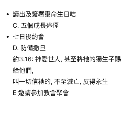
讀出及簽署靈命生日咭
C. 五個成長途徑
七日後約會
D. 防備撒旦
約3:16: 神愛世人, 甚至將衪的獨生子賜
給他們,
叫一切信衪的, 不至滅亡, 反得永生
E 邀請參加教會聚會