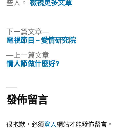
些人。
檢視更多文章
下
下一篇文章
一
電視節目 – 愛情研究院
文
篇
下
上一篇文章
章
文
一
情人節做什麼好?
章:
導
篇
文
覽
章:
發佈留言
很抱歉，必須
登入
網站才能發佈留言。