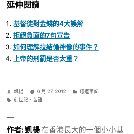
延伸閱讀
基督徒對金錢的4大誤解
拒絕負面的7句宣告
如何理解拉結偷神像的事件？
上帝的刑罰是否太重？
作
分
凱楊
6 月 27, 2012
聽道筆記
者:
標
類:
創世紀
、
苦難
籤:
作者: 凱楊
在香港長大的一個小小基