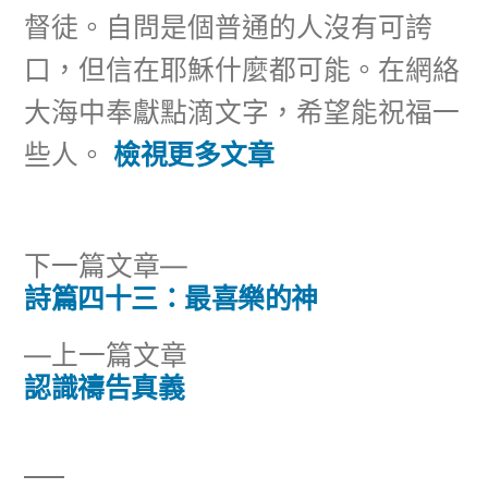
督徒。自問是個普通的人沒有可誇
口，但信在耶穌什麼都可能。在網絡
大海中奉獻點滴文字，希望能祝福一
些人。
檢視更多文章
下
下一篇文章
一
詩篇四十三：最喜樂的神
文
篇
下
上一篇文章
章
文
一
認識禱告真義
章:
導
篇
文
覽
章: