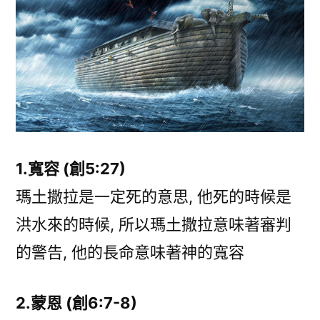
舟
看
救
恩
中
10
大
恩
典〉
1.寬容 (創5:27)
瑪土撒拉是一定死的意思, 他死的時候是
洪水來的時候, 所以瑪土撒拉意味著審判
的警告, 他的長命意味著神的寬容
2.蒙恩 (創6:7-8)