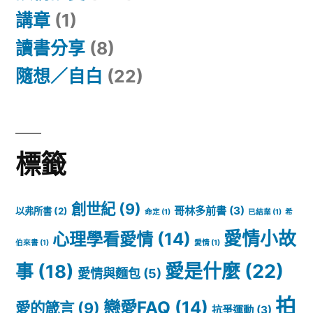
講章
(1)
讀書分享
(8)
隨想／自白
(22)
標籤
創世紀
(9)
哥林多前書
(3)
以弗所書
(2)
命定
(1)
已結業
(1)
希
愛情小故
心理學看愛情
(14)
伯來書
(1)
愛情
(1)
愛是什麼
(22)
事
(18)
愛情與麵包
(5)
拍
戀愛FAQ
(14)
愛的箴言
(9)
抗爭運動
(3)