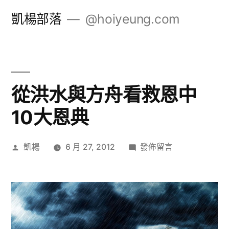
跳
凱楊部落
@hoiyeung.com
至
主
要
內
從洪水與方舟看救恩中
容
10大恩典
作
在
凱楊
6 月 27, 2012
發佈留言
者:
〈從
洪
水
與
方