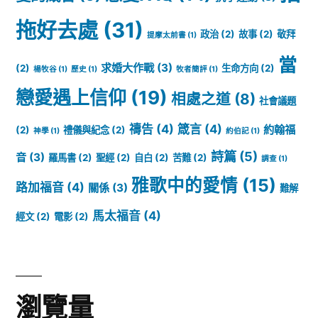
拖好去處
(31)
政治
(2)
故事
(2)
敬拜
提摩太前書
(1)
當
求婚大作戰
(3)
(2)
生命方向
(2)
楊牧谷
(1)
歷史
(1)
牧者簡評
(1)
戀愛遇上信仰
(19)
相處之道
(8)
社會議題
禱告
(4)
箴言
(4)
約翰福
(2)
禮儀與紀念
(2)
神學
(1)
約伯記
(1)
詩篇
(5)
音
(3)
羅馬書
(2)
聖經
(2)
自白
(2)
苦難
(2)
調查
(1)
雅歌中的愛情
(15)
路加福音
(4)
關係
(3)
難解
馬太福音
(4)
經文
(2)
電影
(2)
瀏覽量