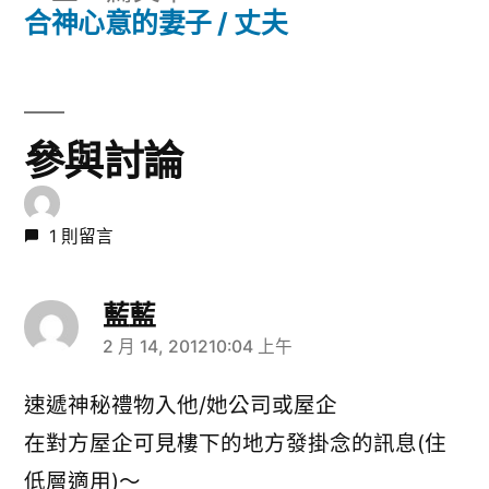
章
一
合神心意的妻子 / 丈夫
章:
導
篇
文
覽
章:
參與討論
1 則留言
藍藍
2 月 14, 201210:04 上午
表
示:
速遞神秘禮物入他/她公司或屋企
在對方屋企可見樓下的地方發掛念的訊息(住
低層適用)～