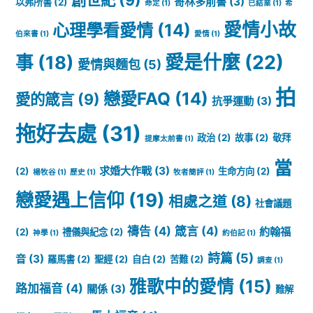
哥林多前書
(3)
以弗所書
(2)
命定
(1)
已結業
(1)
希
愛情小故
心理學看愛情
(14)
伯來書
(1)
愛情
(1)
愛是什麼
(22)
事
(18)
愛情與麵包
(5)
拍
戀愛FAQ
(14)
愛的箴言
(9)
抗爭運動
(3)
拖好去處
(31)
政治
(2)
故事
(2)
敬拜
提摩太前書
(1)
當
求婚大作戰
(3)
(2)
生命方向
(2)
楊牧谷
(1)
歷史
(1)
牧者簡評
(1)
戀愛遇上信仰
(19)
相處之道
(8)
社會議題
禱告
(4)
箴言
(4)
約翰福
(2)
禮儀與紀念
(2)
神學
(1)
約伯記
(1)
詩篇
(5)
音
(3)
羅馬書
(2)
聖經
(2)
自白
(2)
苦難
(2)
調查
(1)
雅歌中的愛情
(15)
路加福音
(4)
關係
(3)
難解