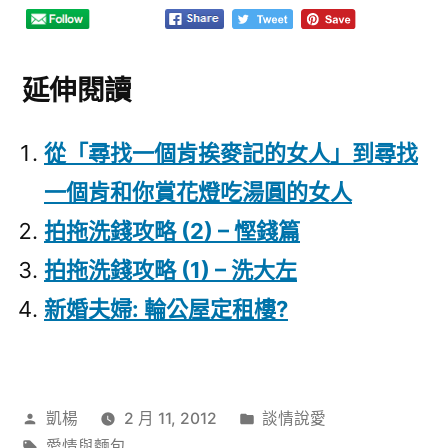
延伸閱讀
從「尋找一個肯挨麥記的女人」到尋找
一個肯和你賞花燈吃湯圓的女人
拍拖洗錢攻略 (2) – 慳錢篇
拍拖洗錢攻略 (1) – 洗大左
新婚夫婦: 輪公屋定租樓?
作
分
凱楊
2 月 11, 2012
談情說愛
者:
標
類:
愛情與麵包