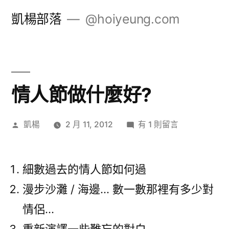
跳
凱楊部落
@hoiyeung.com
至
主
要
內
情人節做什麼好?
容
作
在
凱楊
2 月 11, 2012
有 1 則留言
者:
〈情
人
節
細數過去的情人節如何過
做
漫步沙灘 / 海邊… 數一數那裡有多少對
什
情侶…
麼
好?〉