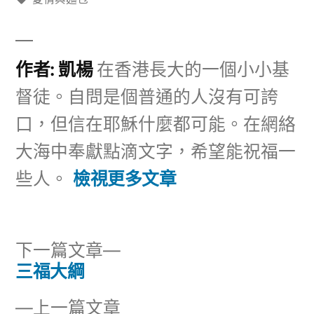
籤:
作者: 凱楊
在香港長大的一個小小基
督徒。自問是個普通的人沒有可誇
口，但信在耶穌什麼都可能。在網絡
大海中奉獻點滴文字，希望能祝福一
些人。
檢視更多文章
下
下一篇文章
一
三福大綱
文
篇
下
上一篇文章
文