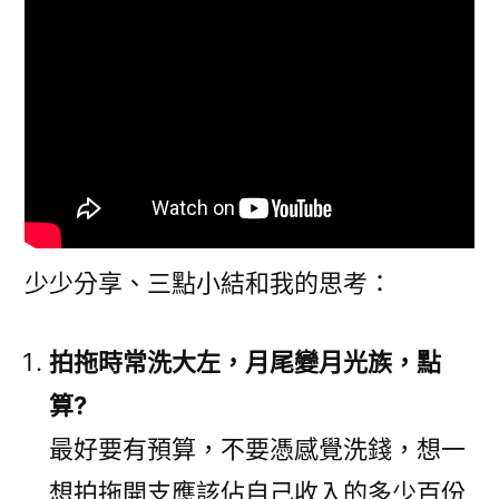
略
(1)
–
洗
大
左〉
少少分享、三點小結和我的思考：
拍拖時常洗大左，月尾變月光族，點
算?
最好要有預算，不要憑感覺洗錢，想一
想拍拖開支應該佔自己收入的多少百份