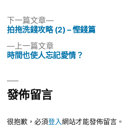
下
下一篇文章
一
拍拖洗錢攻略 (2) – 慳錢篇
文
篇
下
上一篇文章
章
文
一
時間也使人忘記愛情？
章:
導
篇
文
覽
章:
發佈留言
很抱歉，必須
登入
網站才能發佈留言。