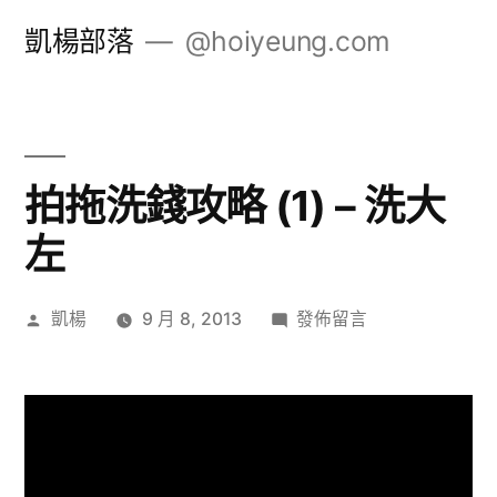
跳
凱楊部落
@hoiyeung.com
至
主
要
內
拍拖洗錢攻略 (1) – 洗大
容
左
作
在
凱楊
9 月 8, 2013
發佈留言
者:
〈拍
拖
洗
錢
攻