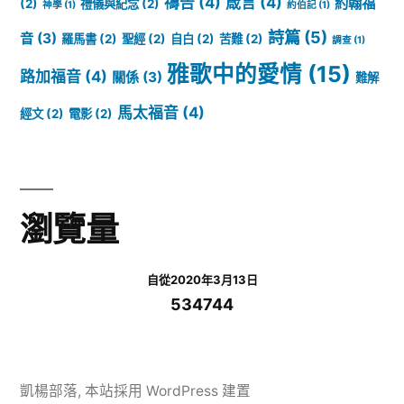
禱告
(4)
箴言
(4)
約翰福
(2)
禮儀與紀念
(2)
神學
(1)
約伯記
(1)
詩篇
(5)
音
(3)
羅馬書
(2)
聖經
(2)
自白
(2)
苦難
(2)
調查
(1)
雅歌中的愛情
(15)
路加福音
(4)
關係
(3)
難解
馬太福音
(4)
經文
(2)
電影
(2)
瀏覽量
自從2020年3月13日
534744
凱楊部落
,
本站採用 WordPress 建置