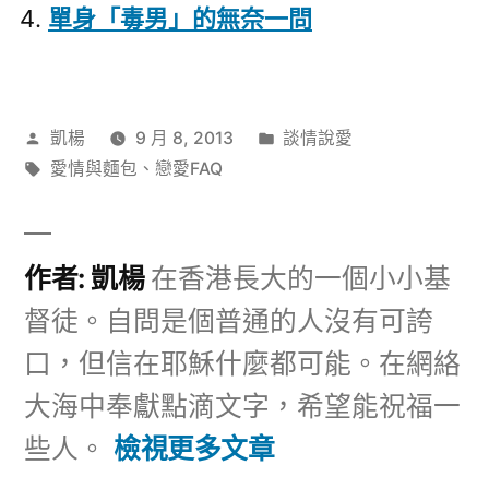
單身「毒男」的無奈一問
作
分
凱楊
9 月 8, 2013
談情說愛
者:
標
類:
愛情與麵包
、
戀愛FAQ
籤:
作者: 凱楊
在香港長大的一個小小基
督徒。自問是個普通的人沒有可誇
口，但信在耶穌什麼都可能。在網絡
大海中奉獻點滴文字，希望能祝福一
些人。
檢視更多文章