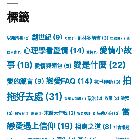
標籤
創世紀
(9)
哥林多前書
(3)
以弗所書
(2)
命定
(1)
已結業
(1)
希
愛情小故
心理學看愛情
(14)
伯來書
(1)
愛情
(1)
愛是什麼
(22)
事
(18)
愛情與麵包
(5)
拍
戀愛FAQ
(14)
愛的箴言
(9)
抗爭運動
(3)
拖好去處
(31)
政治
(2)
故事
(2)
敬拜
提摩太前書
(1)
當
求婚大作戰
(3)
(2)
生命方向
(2)
楊牧谷
(1)
歷史
(1)
牧者簡評
(1)
戀愛遇上信仰
(19)
相處之道
(8)
社會議題