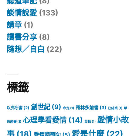
聽道筆記
(8)
談情說愛
(133)
講章
(1)
讀書分享
(8)
隨想／自白
(22)
標籤
創世紀
(9)
哥林多前書
(3)
以弗所書
(2)
命定
(1)
已結業
(1)
希
愛情小故
心理學看愛情
(14)
伯來書
(1)
愛情
(1)
愛是什麼
(22)
事
(18)
愛情與麵包
(5)