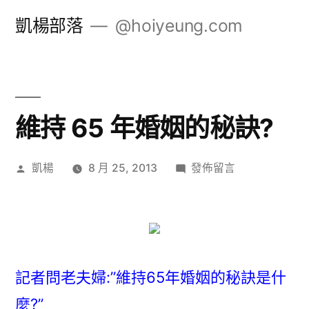
跳
凱楊部落
@hoiyeung.com
至
主
要
內
維持 65 年婚姻的秘訣?
容
作
在
凱楊
8 月 25, 2013
發佈留言
者:
〈維
持
65
年
婚
記者問老夫婦:”維持65年婚姻的秘訣是什
姻
麼?”
的