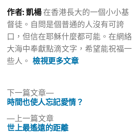
作者: 凱楊
在香港長大的一個小小基
督徒。自問是個普通的人沒有可誇
口，但信在耶穌什麼都可能。在網絡
大海中奉獻點滴文字，希望能祝福一
些人。
檢視更多文章
下
下一篇文章
一
時間也使人忘記愛情？
文
篇
下
上一篇文章
章
文
一
世上最遙遠的距離
章:
導
篇