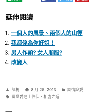
延伸閱讀
一個人的風景、兩個人的山徑
我都係為你好姐！
男人作頭? 女人順服?
改變人
作
分
凱楊
8 月 25, 2013
談情說愛
者:
標
類:
當戀愛遇上信仰
、
相處之道
籤: