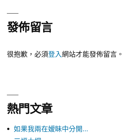
文
覽
章:
發佈留言
很抱歉，必須
登入
網站才能發佈留言。
熱門文章
如果我兩在嫒眛中分開...