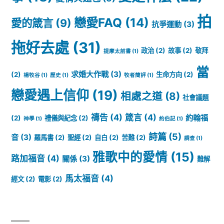
拍
戀愛FAQ
(14)
愛的箴言
(9)
抗爭運動
(3)
拖好去處
(31)
政治
(2)
故事
(2)
敬拜
提摩太前書
(1)
當
求婚大作戰
(3)
(2)
生命方向
(2)
楊牧谷
(1)
歷史
(1)
牧者簡評
(1)
戀愛遇上信仰
(19)
相處之道
(8)
社會議題
禱告
(4)
箴言
(4)
約翰福
(2)
禮儀與紀念
(2)
神學
(1)
約伯記
(1)
詩篇
(5)
音
(3)
羅馬書
(2)
聖經
(2)
自白
(2)
苦難
(2)
調查
(1)
雅歌中的愛情
(15)
路加福音
(4)
關係
(3)
難解
馬太福音
(4)
經文
(2)
電影
(2)