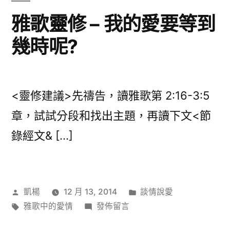
愛
雅歌靈修 – 我的愛要等到
情
幾時呢?
蜜
碼〉
<靈修建議>先禱告，讀雅歌第 2:16-3:5
章，試試分段和找出主題，再讀下文<節
錄經文& […]
作
分
凱楊
12 月 13, 2014
談情說愛
者:
標
在
類:
雅歌中的愛情
發佈留言
籤:
〈雅