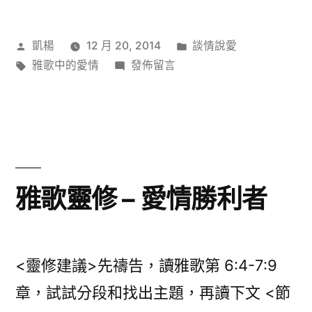
作
分
凱楊
12 月 20, 2014
談情說愛
者:
標
在
類:
雅歌中的愛情
發佈留言
籤:
〈雅
歌
靈
修
–
愛
雅歌靈修 – 愛情勝利者
的
代
價?〉
<靈修建議>先禱告，讀雅歌第 6:4-7:9
章，試試分段和找出主題，再讀下文 <節