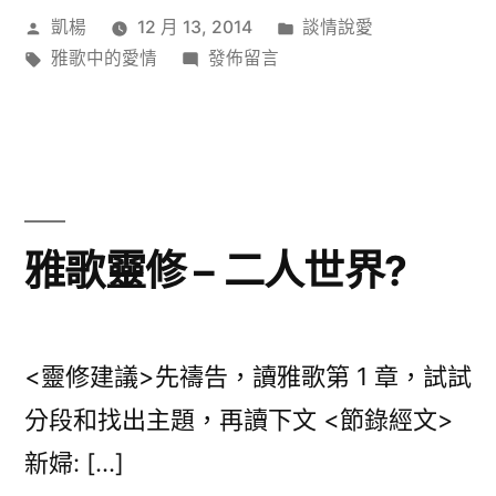
作
分
凱楊
12 月 13, 2014
談情說愛
者:
標
在
類:
雅歌中的愛情
發佈留言
籤:
〈雅
歌
靈
修
–
我
雅歌靈修 – 二人世界?
很
醜…
但
我
<靈修建議>先禱告，讀雅歌第 1 章，試試
很
分段和找出主題，再讀下文 <節錄經文>
愛
新婦: […]
你…〉