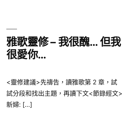
歌
靈
修
–
我
雅歌靈修 – 我很醜… 但我
的
很愛你…
愛
要
等
到
<靈修建議>先禱告，讀雅歌第 2 章，試
幾
時
試分段和找出主題，再讀下文<節錄經文>
呢?〉
新婦: […]