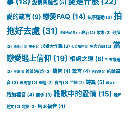
愛是什麼
(22)
事
(18)
愛情與麵包
(5)
拍
戀愛FAQ
(14)
愛的箴言
(9)
抗爭運動
(3)
拖好去處
(31)
政治
(2)
故事
(2)
敬拜
提摩太前書
(1)
當
求婚大作戰
(3)
(2)
生命方向
(2)
楊牧谷
(1)
歷史
(1)
牧者簡評
(1)
戀愛遇上信仰
(19)
相處之道
(8)
社會議題
禱告
(4)
箴言
(4)
約翰福
(2)
禮儀與紀念
(2)
神學
(1)
約伯記
(1)
詩篇
(5)
音
(3)
羅馬書
(2)
聖經
(2)
自白
(2)
苦難
(2)
調查
(1)
雅歌中的愛情
(15)
路加福音
(4)
關係
(3)
難解
馬太福音
(4)
經文
(2)
電影
(2)