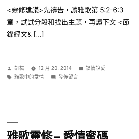
<靈修建議>先禱告，讀雅歌第 5:2-6:3
章，試試分段和找出主題，再讀下文 <節
錄經文& […]
作
分
凱楊
12 月 20, 2014
談情說愛
者:
標
在
類:
雅歌中的愛情
發佈留言
籤:
〈雅
歌
靈
修
–
公
雅歌靈修 – 愛情蜜碼
主