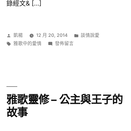
錄經文& […]
作
分
凱楊
12 月 20, 2014
談情說愛
者:
標
在
類:
雅歌中的愛情
發佈留言
籤:
〈雅
歌
靈
修
–
愛
雅歌靈修 – 公主與王子的
情
故事
勝
利
者〉