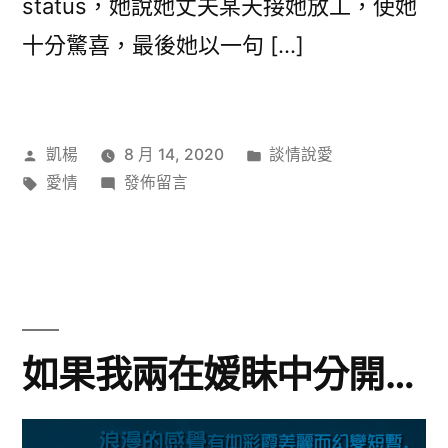
status，她說她丈夫某天接她放工，使她
十分驚喜，最後她以一句 […]
作
分
凱楊
8 月 14, 2020
談情說愛
者:
標
在
類:
愛情
發佈留言
籤:
〈像
極
了
愛
情
–
如果我兩在嫒眛中分開…
何
以
成