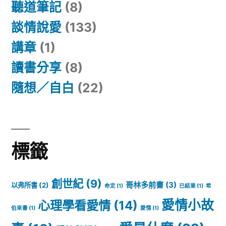
聽道筆記
(8)
談情說愛
(133)
講章
(1)
讀書分享
(8)
隨想／自白
(22)
標籤
創世紀
(9)
哥林多前書
(3)
以弗所書
(2)
命定
(1)
已結業
(1)
希
愛情小故
心理學看愛情
(14)
伯來書
(1)
愛情
(1)