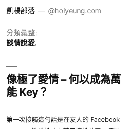
跳
凱楊部落
@hoiyeung.com
至
主
分類彙整:
要
談情說愛
內
容
像極了愛情 – 何以成為萬
能 Key？
第一次接觸這句話是在友人的 Facebook