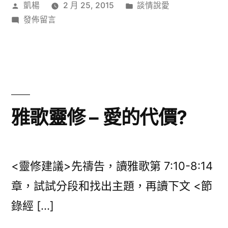
作
分
凱楊
2 月 25, 2015
談情說愛
者:
在
類:
發佈留言
〈如
果
我
兩
在
嫒
雅歌靈修 – 愛的代價?
眛
中
分
開…〉
<靈修建議>先禱告，讀雅歌第 7:10-8:14
章，試試分段和找出主題，再讀下文 <節
錄經 […]