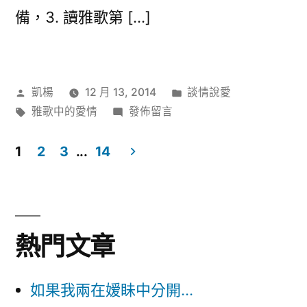
備，3. 讀雅歌第 […]
作
分
凱楊
12 月 13, 2014
談情說愛
者:
標
在
類:
雅歌中的愛情
發佈留言
籤:
〈雅
歌
1
2
3
...
14
靈
文
修
章
–
引
導
熱門文章
言〉
覽
如果我兩在嫒眛中分開...