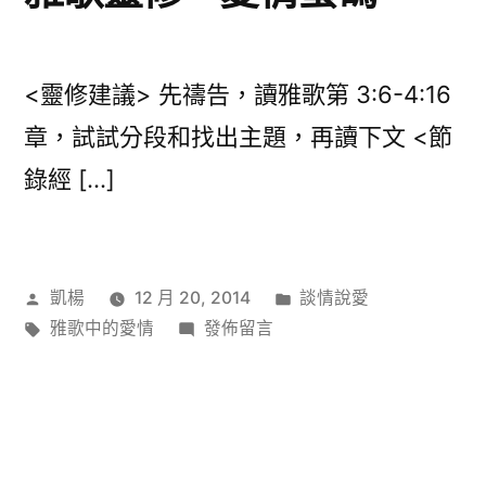
與
王
子
<靈修建議> 先禱告，讀雅歌第 3:6-4:16
的
章，試試分段和找出主題，再讀下文 <節
故
錄經 […]
事〉
作
分
凱楊
12 月 20, 2014
談情說愛
者:
標
在
類:
雅歌中的愛情
發佈留言
籤:
〈雅
歌
靈
修
–