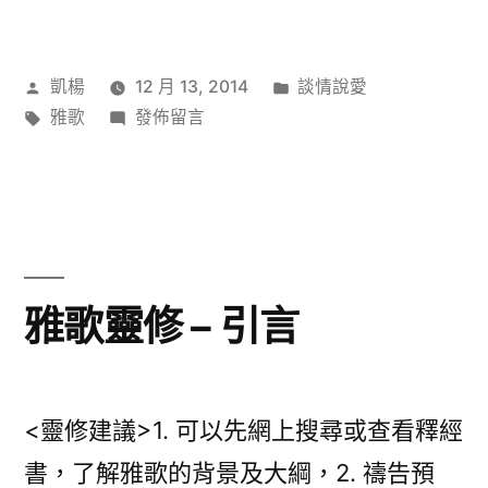
作
分
凱楊
12 月 13, 2014
談情說愛
者:
標
在
類:
雅歌
發佈留言
籤:
〈雅
歌
靈
修
–
二
雅歌靈修 – 引言
人
世
界?〉
<靈修建議>1. 可以先網上搜尋或查看釋經
書，了解雅歌的背景及大綱，2. 禱告預