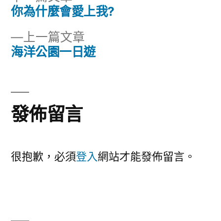
一
你為什麼會愛上我?
文
篇
下
上一篇文章
章
文
一
海洋公園一日遊
章:
導
篇
文
覽
章:
發佈留言
很抱歉，必須
登入
網站才能發佈留言。