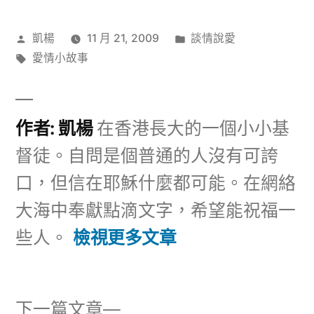
作
分
凱楊
11 月 21, 2009
談情說愛
者:
標
類:
愛情小故事
籤:
作者: 凱楊
在香港長大的一個小小基
督徒。自問是個普通的人沒有可誇
口，但信在耶穌什麼都可能。在網絡
大海中奉獻點滴文字，希望能祝福一
些人。
檢視更多文章
下
下一篇文章