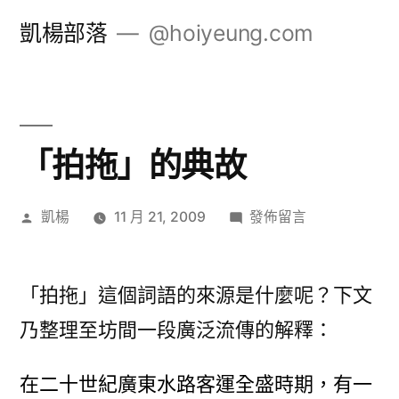
跳
凱楊部落
@hoiyeung.com
至
主
要
內
「拍拖」的典故
容
作
在
凱楊
11 月 21, 2009
發佈留言
者:
〈「拍
拖」
的
「拍拖」這個詞語的來源是什麼呢？下文
典
乃整理至坊間一段廣泛流傳的解釋：
故〉
在二十世紀廣東水路客運全盛時期，有一