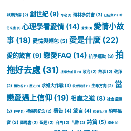
創世紀
(9)
哥林多前書
(3)
以弗所書
(2)
命定
(1)
已結業
(1)
希
愛情小故
心理學看愛情
(14)
伯來書
(1)
愛情
(1)
愛是什麼
(22)
事
(18)
愛情與麵包
(5)
拍
戀愛FAQ
(14)
愛的箴言
(9)
抗爭運動
(3)
拖好去處
(31)
政治
(2)
故事
(2)
敬拜
提摩太前書
(1)
當
求婚大作戰
(3)
(2)
生命方向
(2)
楊牧谷
(1)
歷史
(1)
牧者簡評
(1)
戀愛遇上信仰
(19)
相處之道
(8)
社會議題
禱告
(4)
箴言
(4)
約翰福
(2)
禮儀與紀念
(2)
神學
(1)
約伯記
(1)
詩篇
(5)
音
(3)
羅馬書
(2)
聖經
(2)
自白
(2)
苦難
(2)
調查
(1)