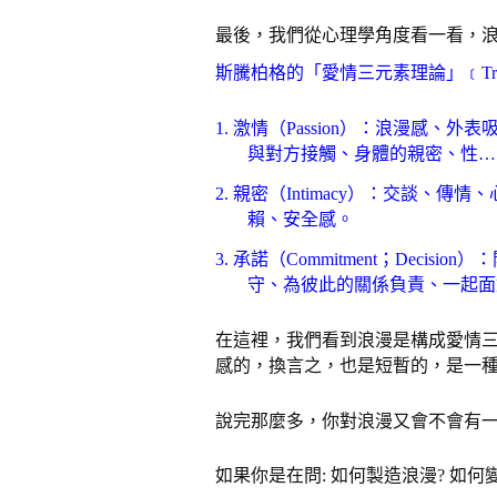
最後，我們從心理學角度看一看，浪
斯騰柏格的「愛情三元素理論」﹝Triang
1.
激情（Passion）：浪漫感、
與對方接觸、身體的親密、性…
2.
親密（Intimacy）：交談、
賴、安全感。
3.
承諾（Commitment；Deci
守、為彼此的關係負責、一起面
在這裡，我們看到浪漫是構成愛情
感的，換言之，也是短暫的，是一
說完那麼多，你對浪漫又會不會有一
如果你是在問: 如何製造浪漫? 如何