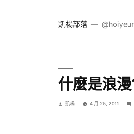
跳
至
凱楊部落
@hoiyeu
主
要
內
容
什麼是浪漫
作
凱楊
4 月 25, 2011
者: