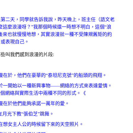
果第二天，同學就告訴我說，昨天晚上，班主任（語文老
麼這麼浪漫呀？”我那個時候還一時想不明白，這個“浪
後來也就慢慢地想，其實浪漫就一種不受陳規舊矩的約
，或表現自己。
些叫我們感到浪漫的片段:
漫在於，他們在豪華的“泰坦尼克號”的船頭的飛翔。
於一開始以一種新興事物——網絡的方式來表達愛情。
》也是在於這個網絡與實際生活中兩種不同的形式。《
漫在於他們能夠承諾一萬年的愛。
在月光下教“張伯芝”跳舞。
在想女主人公的時候留下來的天空照片。