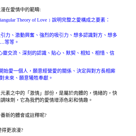
漫在愛情中的範疇:
ular Theory of Love﹞說明完整之愛構成之要素：
外表吸引力、激動興奮、強烈的吸引力、想多認識對方、想多
…等等。
傳情、心靈交流、深刻的認識、貼心、默契、相知、相惜、信
sion）：開始愛一個人，願意經營愛的關係、決定與對方長相廝
對未來、願意犧牲奉獻。
三元素之中的「激情」部份，是屬於肉體的，情緒的，快
種調味劑，它為我們的愛情增添色彩和情趣。
番新的體會或註釋呢?
變得更浪漫?