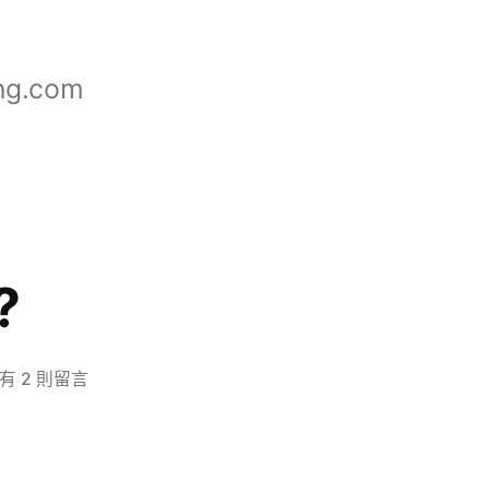
ng.com
?
在
有 2 則留言
〈什
麼
是