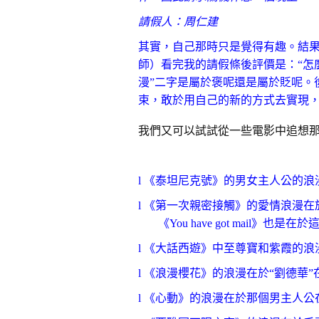
請假人：周仁建
其實，自己那時只是覺得有趣。結
師）看完我的請假條後評價是：“怎
漫”二字是屬於褒呢還是屬於貶呢。
束，敢於用自己的新的方式去實現
我們又可以試試從一些電影中追想那
l
《泰坦尼克號》的男女主人公的浪
l
《第一次親密接觸》的愛情浪漫在
《You have got mail
l 《
大話西遊》中至尊寶和紫霞的浪
l
《浪漫櫻花》的浪漫在於“劉德華”
l
《心動》的浪漫在於那個男主人公