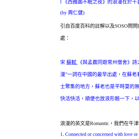
l
《西雅圖不眠之夜》的浪漫在於千
(by
周仁健)
引自百度百科的註解以及SOSO問
處：
宋
蘇軾
《與孟震同遊常州僧舍》詩之
漫”一詞在中國的最早出處，在蘇老
士聚集的地方，蘇老也是平時耍的
快活快活，順便也放浪形骸一下，
浪漫的英文是
Ro
mantic
，
我們在牛津
1.
C
onnected or concerned with love or 