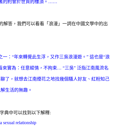
裏的約會於世貿的樓頂。
……
問的解答，我們可以看看「浪漫」一詞在中國文學中的出
一：“年來轉覺此生浮，又作三吳浪漫遊。” 這也是“浪
看來實為：任意縱情，不拘束…
“三吳” 泛指江南風流名
無聊了，就想去江南煙花之地找幾個
騷人
好友、紅粉知己
以解生活的無趣。
字典中可以找到以下解釋:
a sexual relationship