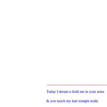
Today I dream u hold me in your arms
& you touch my hair tonight really