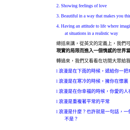
2.
S
howing feelings of love
3.
B
eautiful in a way that makes you thi
4.
H
aving an attitude to life where imag
at situations in a realistic way
總括來講，從英文的定義上，我們
現實的局限而進入一個情感的世界
轉過來，我們又看看在坊間大眾給我
l
浪漫是在下雨的時候，遞給你一把
l
浪漫是在寒冷的時候，擁你在懷裏
l
浪漫是在你幸福的時候，你愛的人
l
浪漫是重複著平常的平常
l
浪漫是什麼？也許就是一句話，一
不是？