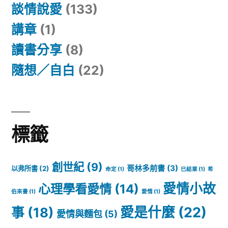
談情說愛
(133)
講章
(1)
讀書分享
(8)
隨想／自白
(22)
標籤
創世紀
(9)
哥林多前書
(3)
以弗所書
(2)
命定
(1)
已結業
(1)
希
愛情小故
心理學看愛情
(14)
伯來書
(1)
愛情
(1)
愛是什麼
(22)
事
(18)
愛情與麵包
(5)