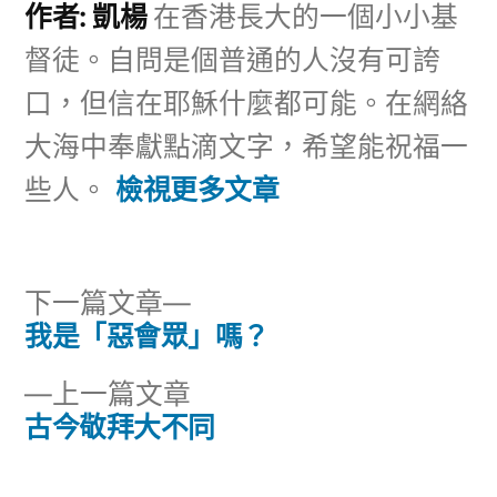
作者: 凱楊
在香港長大的一個小小基
督徒。自問是個普通的人沒有可誇
口，但信在耶穌什麼都可能。在網絡
大海中奉獻點滴文字，希望能祝福一
些人。
檢視更多文章
下
下一篇文章
一
我是「惡會眾」嗎？
文
篇
下
上一篇文章
章
文
一
古今敬拜大不同
章:
導
篇
文