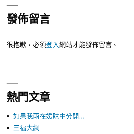
覽
章:
發佈留言
很抱歉，必須
登入
網站才能發佈留言。
熱門文章
如果我兩在嫒眛中分開...
三福大綱