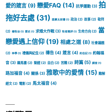
拍
戀愛FAQ
(14)
愛的箴言
(9)
抗爭運動
(3)
拖好去處
(31)
政治
(2)
故事
(2)
敬拜
提摩太前書
(1)
當
求婚大作戰
(3)
(2)
生命方向
(2)
楊牧谷
(1)
歷史
(1)
牧者簡評
(1)
戀愛遇上信仰
(19)
相處之道
(8)
社會議題
禱告
(4)
箴言
(4)
約翰福
(2)
禮儀與紀念
(2)
神學
(1)
約伯記
(1)
詩篇
(5)
音
(3)
羅馬書
(2)
聖經
(2)
自白
(2)
苦難
(2)
調查
(1)
雅歌中的愛情
(15)
路加福音
(4)
關係
(3)
難解
馬太福音
(4)
經文
(2)
電影
(2)