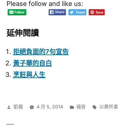
Please follow and like us:
延伸閱讀
拒絕負面的7句宣告
黃子華的自白
烹飪與人生
作
分
標
凱楊
4 月 5, 2014
福音
以弗所書
者:
類:
籤: