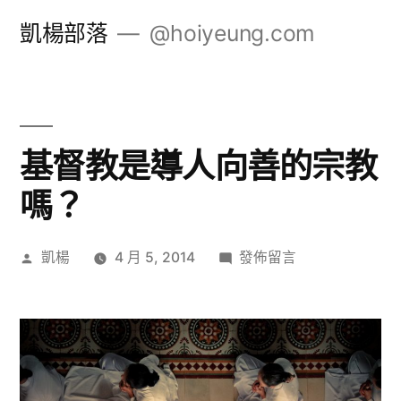
跳
凱楊部落
@hoiyeung.com
至
主
要
內
基督教是導人向善的宗教
容
嗎？
作
在
凱楊
4 月 5, 2014
發佈留言
者:
〈基
督
教
是
導