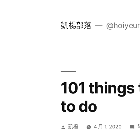
跳
至
凱楊部落
@hoiyeu
主
要
內
容
101 things
to do
作
凱楊
4 月 1, 2020
者:
〈